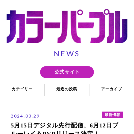
NEWS
公式サイト
カテゴリー
最近の投稿
アーカイブ
最新情報
5月15日デジタル先行配信、6月12日ブルーレイ＆DVDリリース決
2024年3月
定！
キャンペーン
2024年2月
最新情報
海外レビュー＆著名人コメント追加！
2024.03.29
2024年1月
5月15日デジタル先行配信、6月12日ブ
ミュージカル界のプリンス！井上芳雄さんから動画メッセージが到
2023年12月
着♪
ルーレイ＆DVDリリース決定！